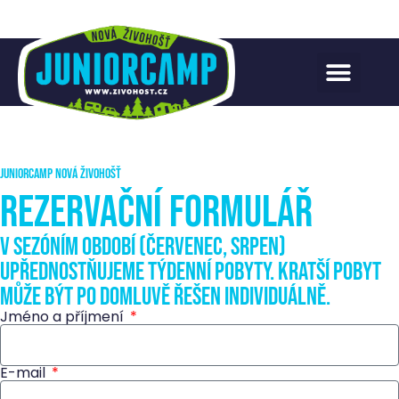
juniorcamp nová živohošť
Rezervační formulář
V sezóním období (červenec, srpen)
upřednostňujeme týdenní pobyty. Kratší pobyt
může být po domluvě řešen individuálně.
Jméno a příjmení
E-mail